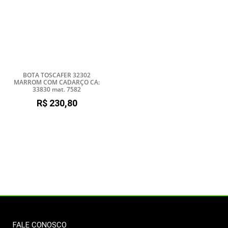
BOTA TOSCAFER 32302
MARROM COM CADARÇO CA:
33830 mat. 7582
R$
230,80
FALE CONOSCO